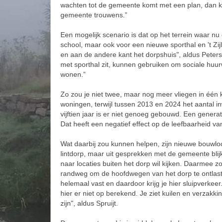
wachten tot de gemeente komt met een plan, dan k
gemeente trouwens.”
Een mogelijk scenario is dat op het terrein waar 
school, maar ook voor een nieuwe sporthal en 't Zij
en aan de andere kant het dorpshuis", aldus Peters.
met sporthal zit, kunnen gebruiken om sociale huu
wonen.”
Zo zou je niet twee, maar nog meer vliegen in één k
woningen, terwijl tussen 2013 en 2024 het aantal i
vijftien jaar is er niet genoeg gebouwd. Een gener
Dat heeft een negatief effect op de leefbaarheid van
Wat daarbij zou kunnen helpen, zijn nieuwe bouwloc
lintdorp, maar uit gesprekken met de gemeente bli
naar locaties buiten het dorp wil kijken. Daarmee z
randweg om de hoofdwegen van het dorp te ontlaste
helemaal vast en daardoor krijg je hier sluipverkeer.
hier er niet op berekend. Je ziet kuilen en verzakk
zijn", aldus Spruijt.