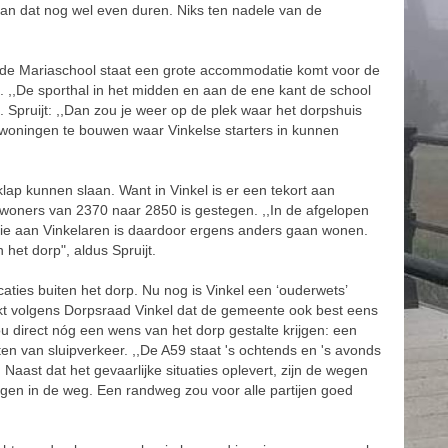
an dat nog wel even duren. Niks ten nadele van de
nu de Mariaschool staat een grote accommodatie komt voor de
l. ,,De sporthal in het midden en aan de ene kant de school
 Spruijt: ,,Dan zou je weer op de plek waar het dorpshuis
rwoningen te bouwen waar Vinkelse starters in kunnen
lap kunnen slaan. Want in Vinkel is er een tekort aan
nwoners van 2370 naar 2850 is gestegen. ,,In de afgelopen
atie aan Vinkelaren is daardoor ergens anders gaan wonen.
 het dorp", aldus Spruijt.
aties buiten het dorp. Nu nog is Vinkel een ‘ouderwets’
jkt volgens Dorpsraad Vinkel dat de gemeente ook best eens
ou direct nóg een wens van het dorp gestalte krijgen: een
n van sluipverkeer. ,,De A59 staat 's ochtends en 's avonds
 Naast dat het gevaarlijke situaties oplevert, zijn de wegen
ingen in de weg. Een randweg zou voor alle partijen goed