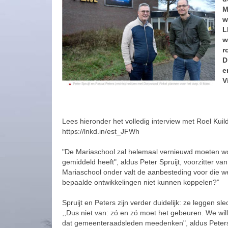
M
w
L
w
r
D
e
V
Lees hieronder het volledig interview met Roel Kui
https://lnkd.in/est_JFWh
"De Mariaschool zal helemaal vernieuwd moeten word
gemiddeld heeft", aldus Peter Spruijt, voorzitter va
Mariaschool onder valt de aanbesteding voor die
bepaalde ontwikkelingen niet kunnen koppelen?”
Spruijt en Peters zijn verder duidelijk: ze leggen 
,,Dus niet van: zó en zó moet het gebeuren. We wil
dat gemeenteraadsleden meedenken", aldus Peters. ,