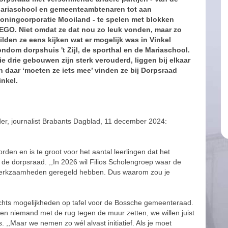
ariaschool en gemeenteambtenaren tot aan
oningcorporatie Mooiland - te spelen met blokken
EGO. Niet omdat ze dat nou zo leuk vonden, maar zo
ilden ze eens kijken wat er mogelijk was in Vinkel
ondom dorpshuis 't Zijl, de sporthal en de Mariaschool.
ie drie gebouwen zijn sterk verouderd, liggen bij elkaar
n daar ‘moeten ze iets mee’ vinden ze bij Dorpsraad
inkel.
lder, journalist Brabants Dagblad, 11 december 2024:
en en is te groot voor het aantal leerlingen dat het
n de dorpsraad. ,,In 2026 wil Filios Scholengroep waar de
 werkzaamheden geregeld hebben. Dus waarom zou je
slechts mogelijkheden op tafel voor de Bossche gemeenteraad.
len niemand met de rug tegen de muur zetten, we willen juist
,Maar we nemen zo wél alvast initiatief. Als je moet